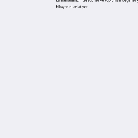
kahramanımızın tesadüfler ve toplumsal değerler
hikayesini anlatıyor.