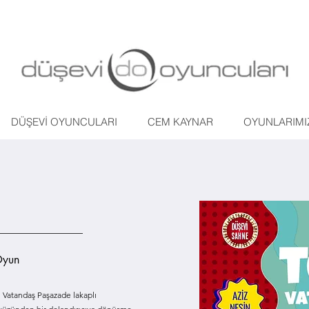
DÜŞEVİ OYUNCULARI
CEM KAYNAR
OYUNLARIMI
Oyun
 Vatandaş Paşazade lakaplı